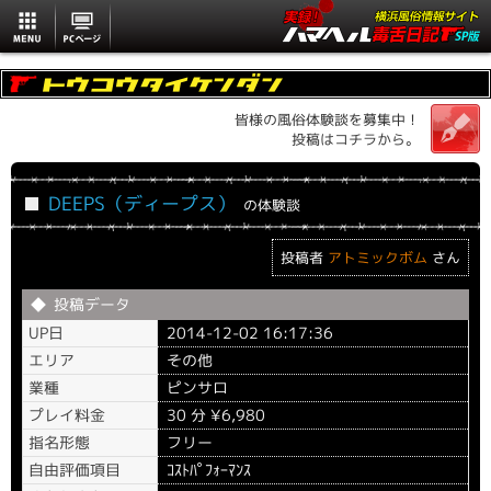
MENU
PCページ
皆様の風俗体験談を募集中！
投稿はコチラから。
DEEPS（ディープス）
の体験談
投稿者
アトミックボム
さん
投稿データ
UP日
2014-12-02 16:17:36
エリア
その他
業種
ピンサロ
プレイ料金
30 分 ¥6,980
指名形態
フリー
自由評価項目
ｺｽﾄﾊﾟﾌｫｰﾏﾝｽ