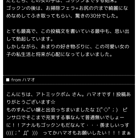
たところ、この女の子は、ゴックンまでする始末。
ゴックンの後は、お掃除フェラ+お尻の穴まで綺麗にな
めなめしてふき取ってもらい、驚きの30分でした。
とても最高で、この投稿文を書いている最中も、思い出
して勃起しています。
しかしながら、あまりの好き物ぶりに、この可愛い女の
子の私生活と将来が心配になってしまいました。
from ハマオ
こんにちは、アトミックボム さん。ハマオです！投稿あ
りがとうございます☆
ものすんごい嬢と出会っちまいましたな Σ(ﾟ◇ﾟ；) ピ
ンサロでそこまで充実する事なんて普通無いでしょー
に！！アナルもゴックンもだなんて・・・羨ましいっす
((((；゜Д゜))) ってかハマオもお願いしたい！！！まぁ