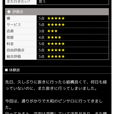
また行きたい?
思う
評価点
嬢
5点
★★★★★
サービス
5点
★★★★★
店員
3点
★★★
部屋
4点
★★★★
料金
5点
★★★★★
自由評価点
5点
★★★★★
総合評価
5点
★★★★★
体験談
先日、久しぶりに抜きに行ったら結構良くて、何日も経
っていないのに、また抜きに行ってしまいました。
今回は、通りがかりで大和のピンサロに行ってきまし
た。
行ってみると、店内は混雑していて活気があり、また隣