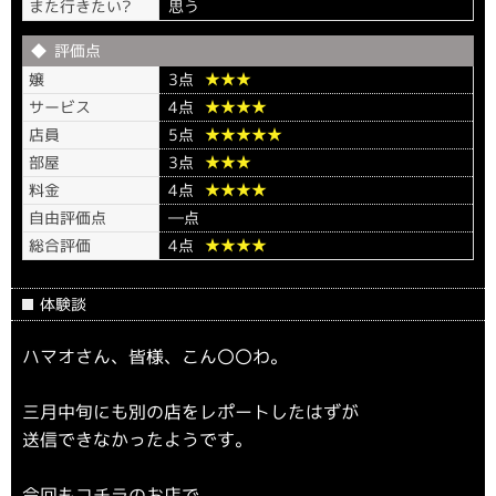
また行きたい?
思う
評価点
嬢
3点
★★★
サービス
4点
★★★★
店員
5点
★★★★★
部屋
3点
★★★
料金
4点
★★★★
自由評価点
―点
総合評価
4点
★★★★
体験談
ハマオさん、皆様、こん〇〇わ。
三月中旬にも別の店をレポートしたはずが
送信できなかったようです。
今回もコチラのお店で