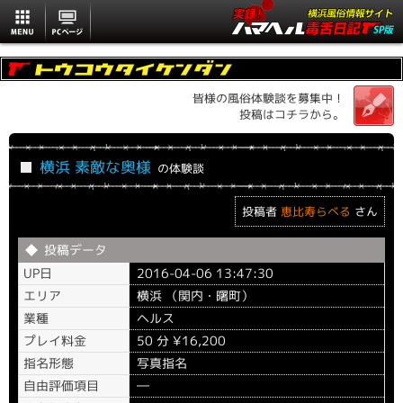
MENU
PCページ
皆様の風俗体験談を募集中！
投稿はコチラから。
横浜 素敵な奥様
の体験談
投稿者
恵比寿らべる
さん
投稿データ
UP日
2016-04-06 13:47:30
エリア
横浜 （関内・曙町）
業種
ヘルス
プレイ料金
50 分 ¥16,200
指名形態
写真指名
自由評価項目
―