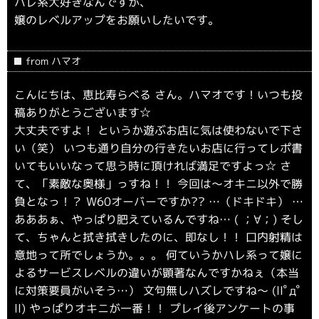
ハレ系大好きなんですが、
嬢のレベルアップをお願いしたいです。
from ハマオ
こんにちは、恵比寿らべる さん。ハマオです！いつも投
稿ありがとうございます☆
大丈夫ですよ！ というか遊ぶお店に気は使わないで下さ
い（笑） いつも通り自分の行きたいお店に行ってレポ書
いてもいいなって思う時に頂ければ満足ですよっ☆ さ
て、「素敵な奥様」っすね！！ 今回は〜オキニ以外で勝
負となっ！？ W60オーバーですか?? …（ドキドキ） …
あああぁ、やっぱり肥えているんですね… ( ；∀；) そし
て、ちゃんと拭き拭きしたのに、即なし！！ 口内射精は
意地って所でしょうか。。。 何ていうかハレ系って嬢に
よるサービスレベルの違いが顕著なんですかねぇ（本当
に対策要員がいそう…） 文句無しハズレですね〜 (llﾟдﾟ
ll) やっぱりオキニが一番！！ プレイ後アンケートの事