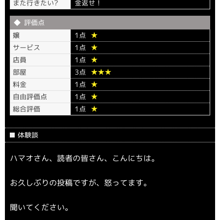
また行きたい?
金返せ！
評価点
嬢
1点
★
サービス
1点
★
店員
1点
★
部屋
3点
★★★
料金
1点
★
自由評価点
1点
★
総合評価
1点
★
体験談
ハマオさん、読者の皆さん、こんにちは。
お久しぶりの投稿ですが、怒ってます。
聞いてください。