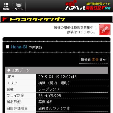
MENU
PCページ
皆様の風俗体験談を募集中！
投稿はコチラから。
Hana-Bi
の体験談
投稿者
まる
さん
投稿データ
UP日
2019-04-19 12:02:45
エリア
横浜 （関内・曙町）
業種
ソープランド
プレイ料金
55 分 ¥9,995
指名形態
写真指名
自由評価項目
店員さんのうそつき